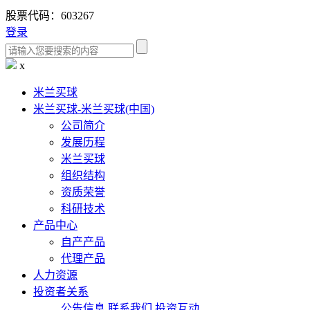
股票代码：
603267
登录
x
米兰买球
米兰买球-米兰买球(中国)
公司简介
发展历程
米兰买球
组织结构
资质荣誉
科研技术
产品中心
自产产品
代理产品
人力资源
投资者关系
公告信息
联系我们
投资互动