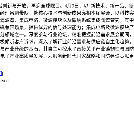
其凭借创新与开放，再迎全球瞩目。4月9日，以“新技术、新产品、
经理吕鹏带队，携核心技术与创新成果亮相本届展会，以科技实
滤波器、集成电路、微波模块以及微纳系统集成陶瓷管壳。其中
磁兼容场景，提供优异的信号处理能力；集成电路及微波模块产
分领域之一。深度参与行业论坛，精准把握前沿需求展会期间，
极倾听客户诉求，深入了解行业前沿需求与供应链自主化趋势，
与产业升级的基石，其自主可控水平直接关乎产业链韧性与国防
电子产业高质量发展、为服务新时代国家战略和国防建设贡献更
们
|
erved.