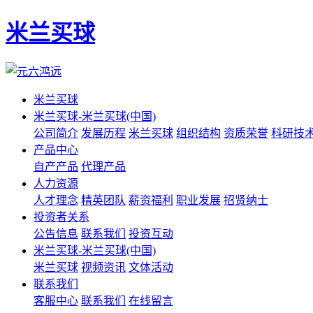
米兰买球
米兰买球
米兰买球-米兰买球(中国)
公司简介
发展历程
米兰买球
组织结构
资质荣誉
科研技
产品中心
自产产品
代理产品
人力资源
人才理念
精英团队
薪资福利
职业发展
招贤纳士
投资者关系
公告信息
联系我们
投资互动
米兰买球-米兰买球(中国)
米兰买球
视频资讯
文体活动
联系我们
客服中心
联系我们
在线留言