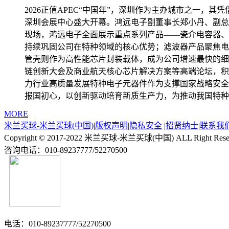
2026正值APEC“中国年”，深圳作为主办城市之一，
深圳会展中心盛大开幕。鸿远电子副董事长郑小丹、副总
现场，鸿远电子全面展示重点系列产品——瓷介电容器、
持续巩固公司在特种领域的核心优势；滤波器产品聚焦电
管壳则作为高性能芯片封装载体，成为公司增速最快的细
链创新大会及商业航天核心芯片解决方案等高端论坛，积
力行业高质量发展特种电子元器件作为支撑国家战略安全
报国初心，以创新驱动培育新质生产力，为推动我国特种
MORE
米兰买球-米兰买球(中国)
|
版权声明
|
隐私安全
|
招贤纳士
|
联系我
Copyright © 2017-2022 米兰买球-米兰买球(中国) ALL Right Res
咨询电话：010-89237777/52270500
电话：010-89237777/52270500