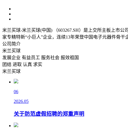
米兰买球-米兰买球(中国) （603267.SH）是上交所
家专精特新“小巨人”企业，连续13年荣登中国电子元器件骨干
公司简介
米兰买球
发展企业 有益员工 服务社会 报效祖国
团结 进取 认真 求实
米兰买球
06
2026.05
关于防范虚假招聘的郑重声明